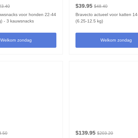
$39.95
23.40
$48.40
uwsnacks voor honden 22-44
Bravecto actueel voor katten 14
g) - 3 kauwsnacks
(6.25-12.5 kg)
Welkom zondag
Welkom zondag
$139.95
3.50
$203.20