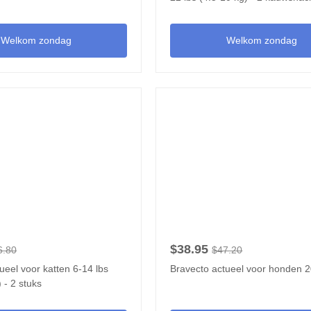
Welkom zondag
Welkom zondag
$38.95
6.80
$47.20
ueel voor katten 6-14 lbs
Bravecto actueel voor honden 
 - 2 stuks