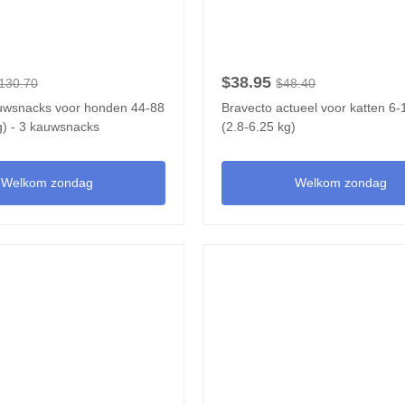
$38.95
130.70
$48.40
uwsnacks voor honden 44-88
Bravecto actueel voor katten 6-
g) - 3 kauwsnacks
(2.8-6.25 kg)
Welkom zondag
Welkom zondag