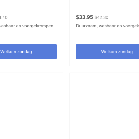
$33.95
4.40
$42.30
wasbaar en voorgekrompen.
Duurzaam, wasbaar en voorge
Welkom zondag
Welkom zondag