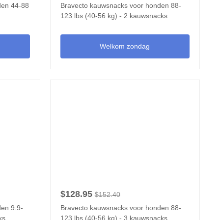
den 44-88
Bravecto kauwsnacks voor honden 88-
123 lbs (40-56 kg) - 2 kauwsnacks
Welkom zondag
$128.95
$152.40
en 9.9-
Bravecto kauwsnacks voor honden 88-
ks
123 lbs (40-56 kg) - 3 kauwsnacks