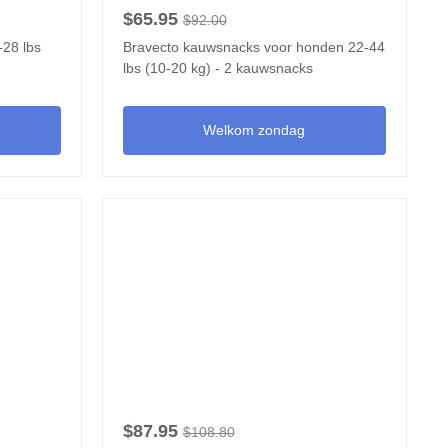
$65.95
$92.00
-28 lbs
Bravecto kauwsnacks voor honden 22-44
lbs (10-20 kg) - 2 kauwsnacks
Welkom zondag
$87.95
$108.80