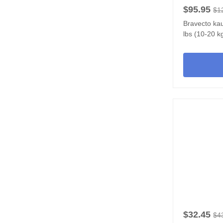
$95.95
$1
Bravecto ka
lbs (10-20 k
$32.45
$4