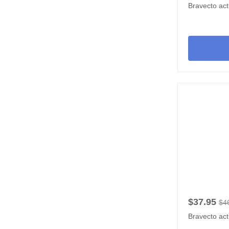
Bravecto ac
$37.95
$4
Bravecto ac