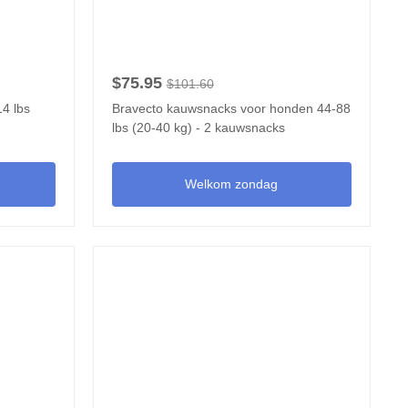
$75.95
$101.60
14 lbs
Bravecto kauwsnacks voor honden 44-88
lbs (20-40 kg) - 2 kauwsnacks
Welkom zondag