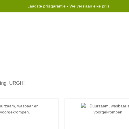
Laagste prijsgarantie -
We verslaan elke prijs!
voor gebruik bij honden jonger dan 6 maanden.
Helpen
Neem 
ling.
URGH!