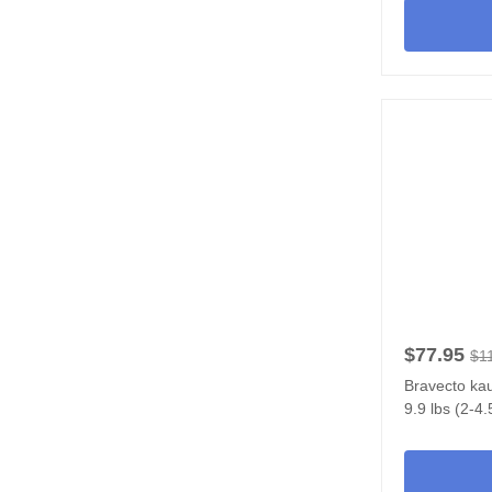
$77.95
$1
Bravecto ka
9.9 lbs (2-4