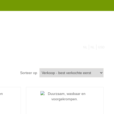
855 908 4010
contact op
NL
NL
USD
Sorteer op