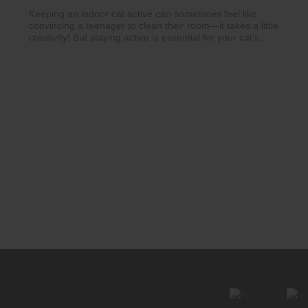
Keeping an indoor cat active can sometimes feel like
convincing a teenager to clean their room—it takes a little
creativity! But staying active is essential for your cat’s
health, preventing obesity, boredom, and even behavior
problems. One of the easiest ways to get your cat moving is
with interactive toys. Think feather wands, laser pointers,
and motorized toys that mimic prey. Short, fun play
sessions throughout the day can add up to a lot of exercise
without overwhelming your cat. Plus, it's a great way to
strengthen your bond while keeping them entertained.
Another fantastic option is creating vertical spaces. Cats
love to climb and perch because it taps into their natural
instincts. Installing cat trees, shelves, or even window
perches can give your cat the perfect excuse to leap, climb,
and survey their "kingdom." Window perches with a view of
the outdoors are especially exciting—your cat can watch
birds, passing cars, or simply bask in the sunshine. The
more vertical options you provide, the more exercise your
cat will get without even realizing it’s a workout! Don’t
underestimate the power of food puzzles and treat-
dispensing toys. Instead of handing over meals in a boring
bowl, you can make your cat "work" a little for their food.
Food puzzles stimulate both their mind and body,
encouraging movement and problem-solving. Even
scattering kibble around the house or hiding treats in
different locations can turn mealtime into a fun scavenger