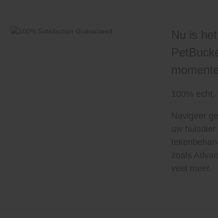
Nu is he
PetBucke
momentee
100% echt, 
Navigeer ge
uw huisdier
tekenbehand
zoals Advan
veel meer.