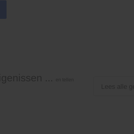
igenissen ...
en tellen
Lees alle g