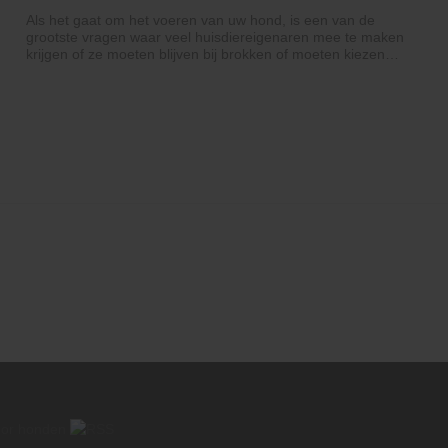
Als het gaat om het voeren van uw hond, is een van de
grootste vragen waar veel huisdiereigenaren mee te maken
krijgen of ze moeten blijven bij brokken of moeten kiezen
voor vers voedsel. Elke optie heeft zijn voor- en nadelen, en
de beste keuze hangt af van factoren zoals de gezondheid
van uw hond, levensstijl en uw eigen gemak. Brokken zijn
de meest voorkomende keuze vanwege de betaalbaarheid
en het gemak van opslag. Het is ontworpen om nutritioneel
uitgebalanceerd te zijn en kan helpen een goede
gebitgezondheid te behouden door de opbouw van
tandplak te verminderen. Echter, niet alle brokken zijn
hetzelfde - hoogwaardige merken met echt vlees en
minimale vulstoffen zijn altijd een betere keuze. Aan de
andere kant is vers voedsel, inclusief zelfgemaakte of
rauwe maaltijden, de laatste jaren populairder geworden.
Veel huisdiereigenaren geloven dat het betere voeding, een
betere spijsvertering en een glanzendere vacht voor hun
honden biedt. Vers voedsel is vaak minder bewerkt en kan
worden afgestemd op de specifieke voedingsbehoeften van
een hond. Het vereist echter een zorgvuldige planning om
de juiste balans van voedingsstoffen te garanderen, en
onjuiste bereiding kan leiden tot tekorten. Bovendien
brengen rauwe diëten potentiële risico's met zich mee,
zoals bacteriële besmetting, die een juiste behandeling
vereist. Een combinatie van zowel brokken als vers voer is
een optie die veel hondenbezitters gunstig vinden. Het