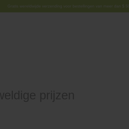
Gratis wereldwijde verzending voor bestellingen van meer dan $ 5
voor gebruik bij honden jonger dan 6 maanden.
Helpen
Neem 
eldige prijzen