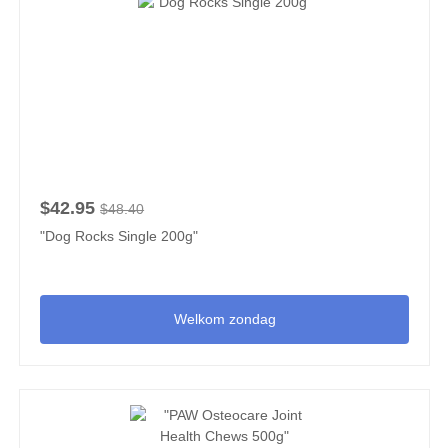
$42.95
$48.40
"Dog Rocks Single 200g"
Welkom zondag