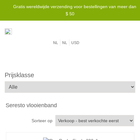
Gratis wereldwijde verzending voor bestellingen van meer dan
$ 50
NL
NL
USD
Prijsklasse
Seresto vlooienband
Sorteer op