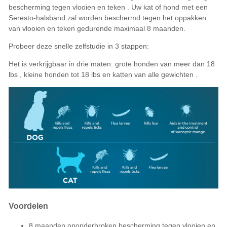
bescherming tegen
vlooien
en
teken
. Uw
kat
of
hond
met een
Seresto-halsband zal worden beschermd tegen het oppakken
van
vlooien
en
teken
gedurende maximaal 8 maanden.
Probeer deze snelle zelfstudie in 3 stappen:
Het is verkrijgbaar in drie maten:
grote honden van meer dan 18
lbs
,
kleine honden tot 18 lbs
en
katten van alle gewichten
.
Voordelen
8 maanden ononderbroken bescherming tegen vlooien en