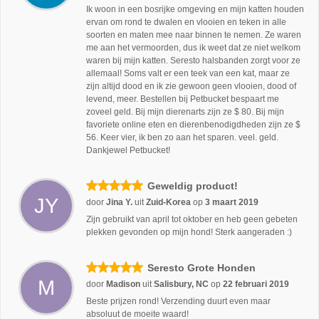
Ik woon in een bosrijke omgeving en mijn katten houden
ervan om rond te dwalen en vlooien en teken in alle
soorten en maten mee naar binnen te nemen. Ze waren
me aan het vermoorden, dus ik weet dat ze niet welkom
waren bij mijn katten. Seresto halsbanden zorgt voor ze
allemaal! Soms valt er een teek van een kat, maar ze
zijn altijd dood en ik zie gewoon geen vlooien, dood of
levend, meer. Bestellen bij Petbucket bespaart me
zoveel geld. Bij mijn dierenarts zijn ze $ 80. Bij mijn
favoriete online eten en dierenbenodigdheden zijn ze $
56. Keer vier, ik ben zo aan het sparen. veel. geld.
Dankjewel Petbucket!
Geweldig product!
JY
door
Jina Y.
uit
Zuid-Korea
op
3 maart 2019
Zijn gebruikt van april tot oktober en heb geen gebeten
plekken gevonden op mijn hond! Sterk aangeraden :)
Seresto Grote Honden
M
door
Madison
uit
Salisbury, NC
op
22 februari 2019
Beste prijzen rond! Verzending duurt even maar
absoluut de moeite waard!