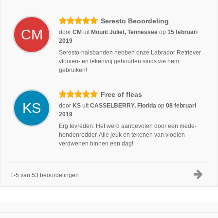
Seresto Beoordeling
CM
door
CM
uit
Mount Juliet, Tennessee
op
15 februari
2019
Seresto-halsbanden hebben onze Labrador Retriever
vlooien- en tekenvrij gehouden sinds we hem
gebruiken!
Free of fleas
KS
door
KS
uit
CASSELBERRY, Florida
op
08 februari
2019
Erg tevreden. Het werd aanbevolen door een mede-
hondenredder. Alle jeuk en tekenen van vlooien
verdwenen binnen een dag!
1-5 van 53 beoordelingen