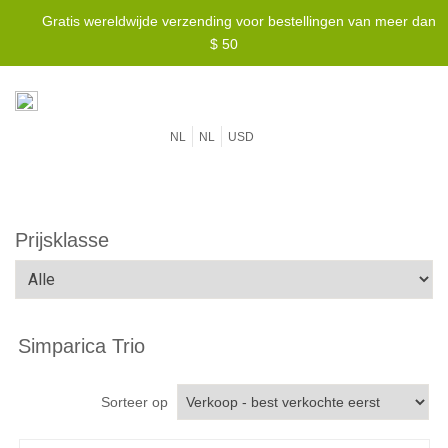
Gratis wereldwijde verzending voor bestellingen van meer dan
Laagste prijsgarantie -
We verslaan elke prijs!
$ 50
NL
NL
USD
Prijsklasse
Simparica Trio
Sorteer op