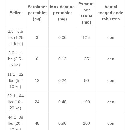
Pyrantel
Sarolaner
Moxidectine
Aantal
per
Belize
per tablet
per tablet
toegediende
tablet
(mg)
(mg)
tabletten
(mg)
2.8 - 5.5
lbs (1.25
3
0.06
12.5
een
- 2.5 kg)
5.6 - 11
lbs (2.5 -
6
0.12
25
een
5 kg)
11.1 - 22
lbs (5 -
12
0.24
50
een
10 kg)
22.1 - 44
lbs (10 -
24
0.48
100
een
20 kg)
44.1 -88
lbs (20 -
48
0.96
200
een
40 kg)