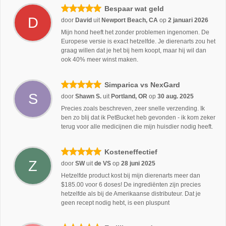
Bespaar wat geld
D
door
David
uit
Newport Beach, CA
op
2 januari 2026
Mijn hond heeft het zonder problemen ingenomen. De
Europese versie is exact hetzelfde. Je dierenarts zou het
graag willen dat je het bij hem koopt, maar hij wil dan
ook 40% meer winst maken.
Simparica vs NexGard
S
door
Shawn S.
uit
Portland, OR
op
30 aug. 2025
Precies zoals beschreven, zeer snelle verzending. Ik
ben zo blij dat ik PetBucket heb gevonden - ik kom zeker
terug voor alle medicijnen die mijn huisdier nodig heeft.
Kosteneffectief
Z
door
SW
uit
de VS
op
28 juni 2025
Hetzelfde product kost bij mijn dierenarts meer dan
$185.00 voor 6 doses! De ingrediënten zijn precies
hetzelfde als bij de Amerikaanse distributeur. Dat je
geen recept nodig hebt, is een pluspunt