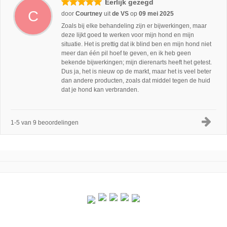
Eerlijk gezegd
C
door
Courtney
uit
de VS
op
09 mei 2025
Zoals bij elke behandeling zijn er bijwerkingen, maar
deze lijkt goed te werken voor mijn hond en mijn
situatie. Het is prettig dat ik blind ben en mijn hond niet
meer dan één pil hoef te geven, en ik heb geen
bekende bijwerkingen; mijn dierenarts heeft het getest.
Dus ja, het is nieuw op de markt, maar het is veel beter
dan andere producten, zoals dat middel tegen de huid
dat je hond kan verbranden.
1-5 van 9 beoordelingen