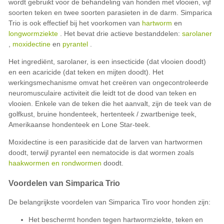
wordt gebruikt voor de behandeling van honden met vlooien, vijf
soorten teken en twee soorten parasieten in de darm. Simparica
Trio is ook effectief bij het voorkomen van
hartworm
en
longwormziekte
. Het bevat drie actieve bestanddelen:
sarolaner
,
moxidectine
en
pyrantel
.
Het ingrediënt, sarolaner, is een insecticide (dat vlooien doodt)
en een acaricide (dat teken en mijten doodt). Het
werkingsmechanisme omvat het creëren van ongecontroleerde
neuromusculaire activiteit die leidt tot de dood van teken en
vlooien. Enkele van de teken die het aanvalt, zijn de teek van de
golfkust, bruine hondenteek, hertenteek / zwartbenige teek,
Amerikaanse hondenteek en Lone Star-teek.
Moxidectine is een parasiticide dat de larven van hartwormen
doodt, terwijl pyrantel een nematocide is dat wormen zoals
haakwormen en rondwormen
doodt.
Voordelen van Simparica Trio
De belangrijkste voordelen van Simparica Tiro voor honden zijn:
Het beschermt honden tegen hartwormziekte, teken en