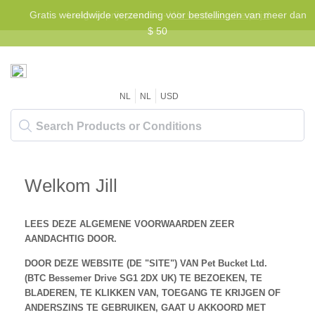
Gratis wereldwijde verzending voor bestellingen van meer dan
Laagste prijsgarantie -
We verslaan elke prijs!
$ 50
NL
NL
USD
Welkom Jill
LEES DEZE ALGEMENE VOORWAARDEN ZEER
AANDACHTIG DOOR.
DOOR DEZE WEBSITE (DE "SITE") VAN Pet Bucket Ltd.
(BTC Bessemer Drive SG1 2DX UK) TE BEZOEKEN, TE
BLADEREN, TE KLIKKEN VAN, TOEGANG TE KRIJGEN OF
ANDERSZINS TE GEBRUIKEN,
GAAT U AKKOORD MET