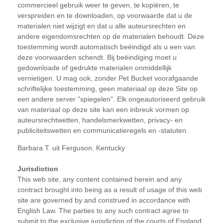
commercieel gebruik weer te geven, te kopiëren, te
verspreiden en te downloaden, op voorwaarde dat u de
materialen niet wijzigt en dat u alle auteursrechten en
andere eigendomsrechten op de materialen behoudt. Deze
toestemming wordt automatisch beëindigd als u een van
deze voorwaarden schendt. Bij beëindiging moet u
gedownloade of gedrukte materialen onmiddellijk
vernietigen. U mag ook, zonder Pet Bucket voorafgaande
schriftelijke toestemming, geen materiaal op deze Site op
een andere server "spiegelen". Elk ongeautoriseerd gebruik
van materiaal op deze site kan een inbreuk vormen op
auteursrechtwetten, handelsmerkwetten, privacy- en
publiciteitswetten en communicatieregels en -statuten.
Barbara T. uit Ferguson, Kentucky
Jurisdiction
This web site, any content contained herein and any
contract brought into being as a result of usage of this web
site are governed by and construed in accordance with
English Law. The parties to any such contract agree to
submit to the exclusive jurisdiction of the courts of England