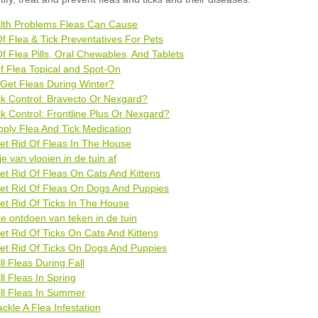
alth Problems Fleas Can Cause
Of Flea & Tick Preventatives For Pets
Of Flea Pills, Oral Chewables, And Tablets
of Flea Topical and Spot-On
Get Fleas During Winter?
ck Control: Bravecto Or Nexgard?
ck Control: Frontline Plus Or Nexgard?
ply Flea And Tick Medication
t Rid Of Fleas In The House
e van vlooien in de tuin af
t Rid Of Fleas On Cats And Kittens
et Rid Of Fleas On Dogs And Puppies
t Rid Of Ticks In The House
te ontdoen van teken in de tuin
t Rid Of Ticks On Cats And Kittens
et Rid Of Ticks On Dogs And Puppies
ll Fleas During Fall
ll Fleas In Spring
ll Fleas In Summer
ckle A Flea Infestation