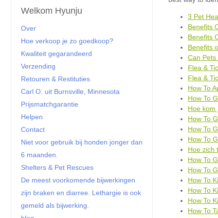
Welkom Hyunju
3 Pet He
Benefits 
Over
Benefits 
Hoe verkoop je zo goedkoop?
Benefits 
Kwaliteit gegarandeerd
Can Pets 
Verzending
Flea & Ti
Flea & Ti
Retouren & Restituties
How To Ap
Carl O. uit Burnsville, Minnesota
How To Ge
Prijsmatchgarantie
Hoe kom j
Helpen
How To Ge
How To G
Contact
How To Ge
Niet voor gebruik bij honden jonger dan
Hoe zich 
6 maanden.
How To Ge
Shelters & Pet Rescues
How To G
How To Ki
De meest voorkomende bijwerkingen
How To Ki
zijn braken en diarree. Lethargie is ook
How To Ki
gemeld als bijwerking.
How To Ta