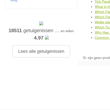
blog
Tick Para
What Is t
Which Fle
Which Fle
Welke tek
Which Tic
18511
getuigenissen ...
en tellen
Why Has 
4.97
Common T
Lees alle getuigenissen
Er zijn geen pro