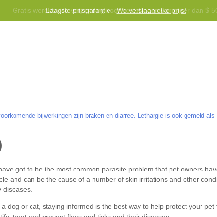
Gratis wereldwijde verzending voor bestellingen van meer dan $ 5
Laagste prijsgarantie -
We verslaan elke prijs!
voor gebruik bij honden jonger dan 6 maanden.
Helpen
Neem 
orkomende bijwerkingen zijn braken en diarree. Lethargie is ook gemeld als 