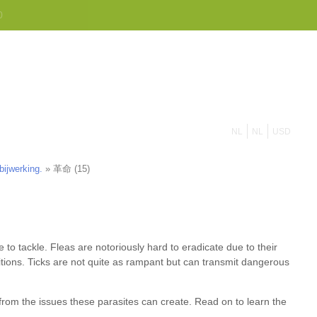
0
855 908 4010
contact op
NL
NL
USD
bijwerking.
»
革命 (15)