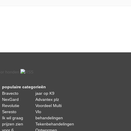
populaire categorieën
Bravecto
jaar op K9
NexGard
Advantex plz
Revolutie
Voordeel Multi
Seresto
Vlo
Ik wil graag
behandelingen
prijzen zien
Tekenbehandelingen
voor 6
Ontwormen