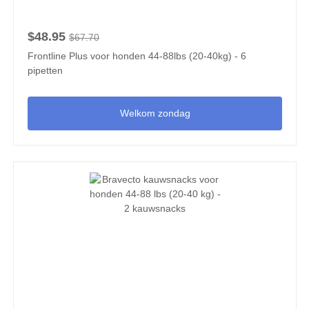
$48.95
$67.70
Frontline Plus voor honden 44-88lbs (20-40kg) - 6
pipetten
Welkom zondag