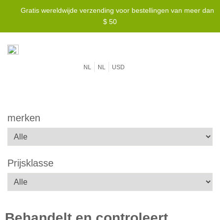
Gratis wereldwijde verzending voor bestellingen van meer dan
Laagste prijsgarantie -
We verslaan elke prijs!
$ 50
NL
NL
USD
merken
Prijsklasse