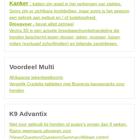
Kanker
:
katten zijn goed in het verbergen van ziektes.
Soms zijn er zichtbare knobbeltjes, maar soms is het gewoon
een gebrek aan eetlust en / of lusteloosheid.
Droogvoer -
bevat altijd zetmeel
Vectra 3D is een actuele breedspectrumbehandeling die
honden beschermt tegen vlooien, teken, muggen, luizen,
mijten (exclusief schurftmijten) en bijtende zandvliegen.
Voordeel Multi
Afrikaanse tekenbeetkoorts
Vergelijk Credelio-tabletten met Bravecto-kauwsnacks voor
honden
K9 Advantix
Niet voor gebruik bij honden of puppy's jonger dan 8 weken.
Razor-weergave uitvoeren voor
/Views/Question/QuestionsSummaryWidget.cshtml