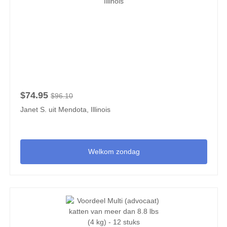
$74.95
$96.10
Janet S. uit Mendota, Illinois
Welkom zondag