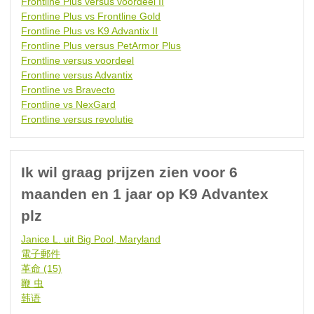
Frontline Plus versus voordeel II
Frontline Plus vs Frontline Gold
Frontline Plus vs K9 Advantix II
Frontline Plus versus PetArmor Plus
Frontline versus voordeel
Frontline versus Advantix
Frontline vs Bravecto
Frontline vs NexGard
Frontline versus revolutie
Ik wil graag prijzen zien voor 6
maanden en 1 jaar op K9 Advantex
plz
Janice L. uit Big Pool, Maryland
電子郵件
革命 (15)
鞭 虫
韩语