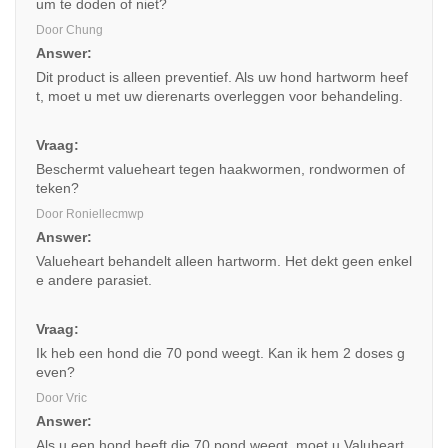
um te doden of niet?
Door Chung
Answer:
Dit product is alleen preventief. Als uw hond hartworm heef
t, moet u met uw dierenarts overleggen voor behandeling.
Vraag:
Beschermt valueheart tegen haakwormen, rondwormen of
teken?
Door Roniellecmwp
Answer:
Valueheart behandelt alleen hartworm. Het dekt geen enkel
e andere parasiet.
Vraag:
Ik heb een hond die 70 pond weegt. Kan ik hem 2 doses g
even?
Door Vric
Answer:
Als u een hond heeft die 70 pond weegt, moet u Valuheart