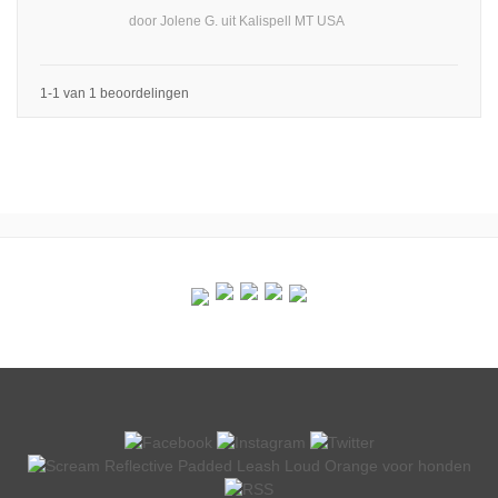
door
Jolene G.
uit
Kalispell MT USA
1-1 van 1 beoordelingen