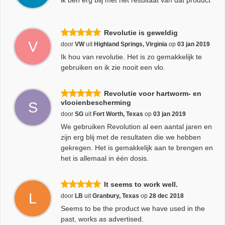
ik ben erg blij met het resultaat van dat product
Revolutie is geweldig
V
door
VW
uit
Highland Springs, Virginia
op
03 jan 2019
Ik hou van revolutie. Het is zo gemakkelijk te
gebruiken en ik zie nooit een vlo.
Revolutie voor hartworm- en
vlooienbescherming
S
door
SG
uit
Fort Worth, Texas
op
03 jan 2019
We gebruiken Revolution al een aantal jaren en
zijn erg blij met de resultaten die we hebben
gekregen. Het is gemakkelijk aan te brengen en
het is allemaal in één dosis.
It seems to work well.
L
door
LB
uit
Granbury, Texas
op
28 dec 2018
Seems to be the product we have used in the
past, works as advertised.