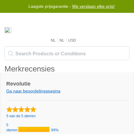
Laagste prijsgarantie -
We verslaan elke prijs!
NL
NL
USD
Merkrecensies
Revolutie
Ga naar beoordelingspagina
5 van de 5 sterren
5
sterren
99%