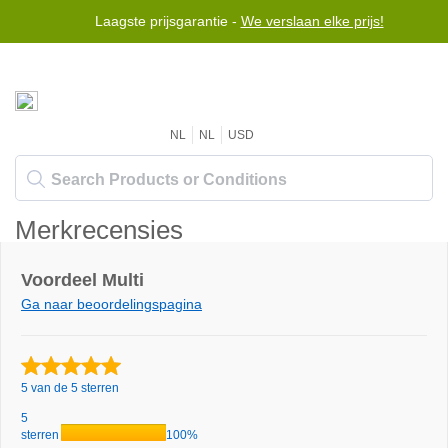
Laagste prijsgarantie -
We verslaan elke prijs!
NL
NL
USD
Merkrecensies
Voordeel Multi
Ga naar beoordelingspagina
5 van de 5 sterren
5
sterren
100%