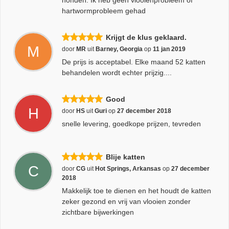
honden. Ik heb geen vlooienprobleem of
hartwormprobleem gehad
Krijgt de klus geklaard.
M
door
MR
uit
Barney, Georgia
op
11 jan 2019
De prijs is acceptabel. Elke maand 52 katten
behandelen wordt echter prijzig....
Good
H
door
HS
uit
Guri
op
27 december 2018
snelle levering, goedkope prijzen, tevreden
Blije katten
C
door
CG
uit
Hot Springs, Arkansas
op
27 december
2018
Makkelijk toe te dienen en het houdt de katten
zeker gezond en vrij van vlooien zonder
zichtbare bijwerkingen