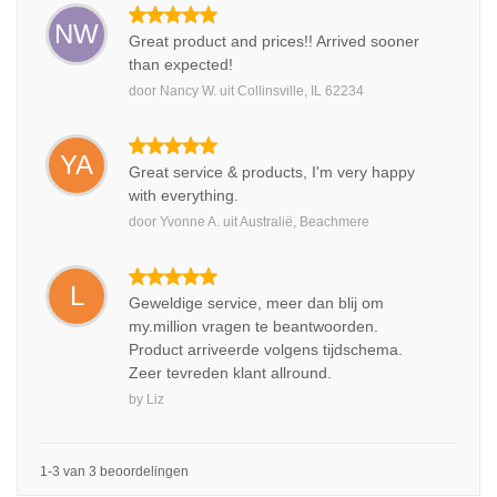
NW
Great product and prices!! Arrived sooner
than expected!
door
Nancy W.
uit
Collinsville, IL 62234
YA
Great service & products, I'm very happy
with everything.
door
Yvonne A.
uit
Australië, Beachmere
L
Geweldige service, meer dan blij om
my.million vragen te beantwoorden.
Product arriveerde volgens tijdschema.
Zeer tevreden klant allround.
by
Liz
1-3 van 3 beoordelingen