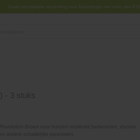
Gratis wereldwijde verzending voor bestellingen van meer dan $ 5
Laagste prijsgarantie -
We verslaan elke prijs!
voor gebruik bij honden jonger dan 6 maanden.
Helpen
Neem 
 - 3 stuks
Revolution Brown voor honden voorkomt hartwormen, vlooien
en andere schadelijke parasieten.