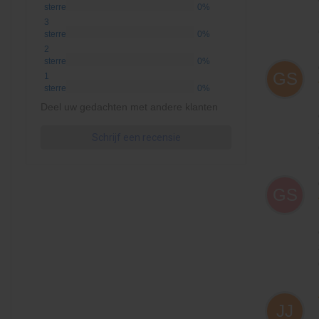
sterren
0%
3
sterren
0%
2
sterren
0%
GS
1
sterren
0%
Deel uw gedachten met andere klanten
Schrijf een recensie
GS
JJ