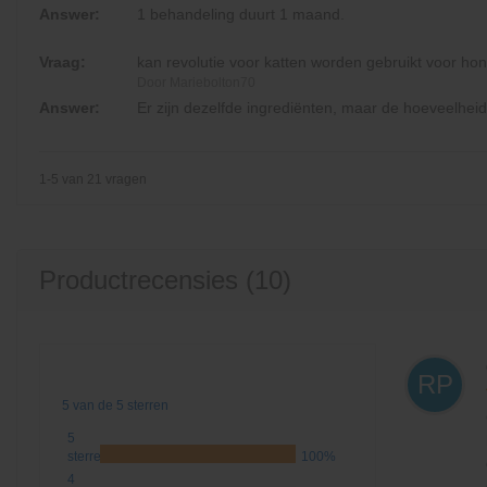
Answer:
1 behandeling duurt 1 maand.
Vraag:
kan revolutie voor katten worden gebruikt voor ho
Door Mariebolton70
Answer:
Er zijn dezelfde ingrediënten, maar de hoeveelheid 
1-5 van 21 vragen
Productrecensies (10)
RP
5 van de 5 sterren
5
sterren
100%
4