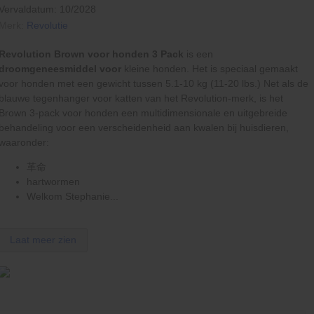
Vervaldatum: 10/2028
Merk:
Revolutie
Revolution Brown voor honden 3
Pack
is een
droomgeneesmiddel voor
kleine honden. Het is speciaal gemaakt
voor honden met een gewicht tussen 5.1-10 kg (11-20 lbs.) Net als de
blauwe tegenhanger voor katten van het Revolution-merk, is het
Brown 3-pack voor honden een multidimensionale en uitgebreide
behandeling voor een verscheidenheid aan kwalen bij huisdieren,
waaronder:
革命
hartwormen
Welkom Stephanie...
Laat meer zien