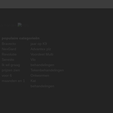
populaire categorieën
Bravecto
jaar op K9
NexGard
Advantex plz
Revolutie
Voordeel Multi
Seresto
Vlo
Ik wil graag
behandelingen
prijzen zien
Tekenbehandelingen
voor 6
Ontwormen
maanden en 1
Kat
behandelingen