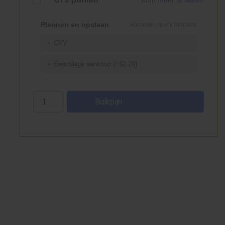
Kom meer te weten
Plannen en opslaan
Annuleer op elk moment
CVV
Eenmalige aankoop (+$2.20)