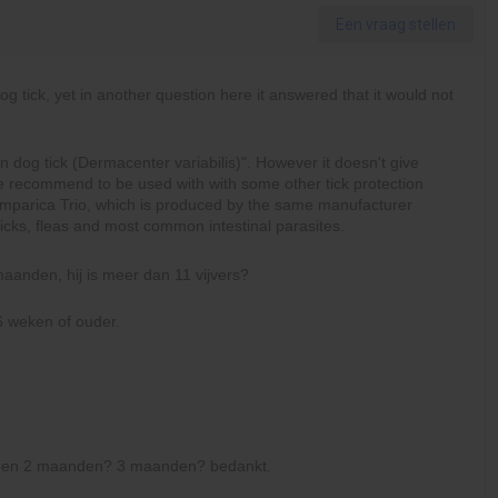
Een vraag stellen
dog tick, yet in another question here it answered that it would not
 dog tick (Dermacenter variabilis)". However it doesn't give
we recommend to be used with with some other tick protection
y Simparica Trio, which is produced by the same manufacturer
f ticks, fleas and most common intestinal parasites.
maanden, hij is meer dan 11 vijvers?
 6 weken of ouder.
elopen 2 maanden? 3 maanden? bedankt.