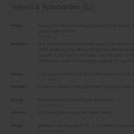
Vragen & Antwoorden (21)
Vraag:
It says this will protect dogs against the American 
protect against ticks.
By Donna T.
Answer:
Yes, Revolution protects dogs against "the American
100% protection on other kind of ticks, therefore 
product, if you live in risky area. You can also tr
(Zoetis) but gives full protection against all type o
Vraag:
Is dit product veilig voor een grote puppy van 4-5 
Door Catbeard
Answer:
U kunt Revolution veilig gebruiken bij puppy's van
Vraag:
Beschermt het product tegen alle teken?
Door Ufo_Rebel
Answer:
Dit product beschermt niet tegen teken.
Vraag:
revolutie hoe lang duurt het. 1 behandeling afg
Door Caslaw63