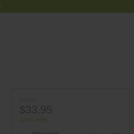
0
855 908 4010
contact op
NL
NL
USD
$46.00
$33.95
100% veilig
679
punten