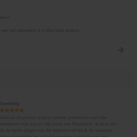
nden?
van het ingrediënt is in elke tube anders.
Geweldig
Gebruik dit product al jaren zonder problemen met mijn
huisdieren mijn kat en mijn hond met Revolution. Ik denk dat
dit de beste dingen zijn die iedereen wil dat ik de nieuwere
dingen verander, maar het is gewoon een taak voor mijn