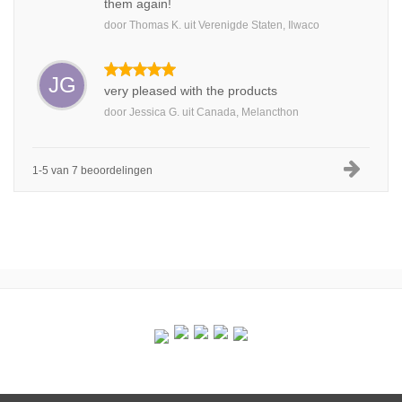
them again!
door
Thomas K.
uit
Verenigde Staten, Ilwaco
JG
very pleased with the products
door
Jessica G.
uit
Canada, Melancthon
1-5 van 7 beoordelingen