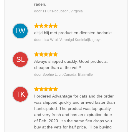
raden.
door
TT
uit
Poquoson, Virginia
LW
altijd blij met product en diensten bedankt
door
Lisa W.
uit
Verenigd Koninkrijk, greys
SL
Always shipped quickly. Good products,
cheaper than at the vet !!
door
Sophie L.
uit
Canada, Blainville
TK
I ordered Advantage for cats and the order
was shipped quickly and arrived faster than
I anticipated. The product was top quality
and very fresh and has an expiration date
of Feb. 2020. It's the same flea drops you
buy at the vets for half price. I'll be buying