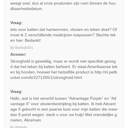
weegt snel, dus al onze producten zijn ruim binnen de hou
dbaarheidsdatum.
Vraag:
Iets voor katten dat hartwormen, vlooien en teken doet? Of
moet ik 2 verschillende medicijnen toepassen? Slechte tek
en hier. Bedankt!
By Bartusb001
Answer:
Stronghold is geweldig, maar er wordt niet specifiek gezeg
d dat het teken bij katten beheert. Er staat Amerikaanse tek
en bij honden, hoewel het hetzelfde product is http://nl.petb
ucket.com/b/2271265/1/stronghold.html
Vraag:
Hallo, wat is het verschil tussen "Advantage Purple" en "Ad
vantage II" voor vlooienbestrijding bij katten. Ik heb Advant
age II gekocht in een paarse buis voor mijn katten die meer
dan 9 pond wegen. dank u voor uw hulp! Met vriendelijke g
roeten, AliceIrwin
By Write4u