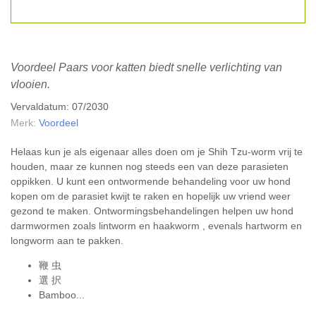
Voordeel Paars voor katten biedt snelle verlichting van
vlooien.
Vervaldatum: 07/2030
Merk:
Voordeel
Helaas kun je als eigenaar alles doen om je Shih Tzu-worm vrij te
houden, maar ze kunnen nog steeds een van deze
parasieten
oppikken. U kunt een ontwormende behandeling voor uw hond
kopen om de
parasiet
kwijt te raken en hopelijk uw vriend weer
gezond te maken. Ontwormingsbehandelingen helpen uw hond
darmwormen
zoals
lintworm
en
haakworm
, evenals
hartworm
en
longworm aan te pakken.
鞭 虫
選 択
Bamboo...