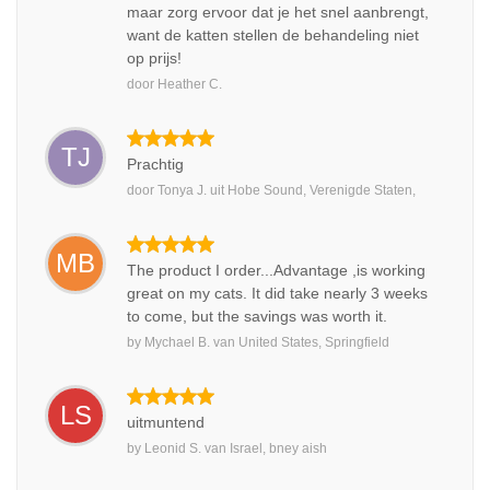
maar zorg ervoor dat je het snel aanbrengt,
want de katten stellen de behandeling niet
op prijs!
door
Heather C.
TJ
Prachtig
door
Tonya J.
uit
Hobe Sound, Verenigde Staten,
MB
The product I order...Advantage ,is working
great on my cats. It did take nearly 3 weeks
to come, but the savings was worth it.
by
Mychael B.
van
United States, Springfield
LS
uitmuntend
by
Leonid S.
van
Israel, bney aish