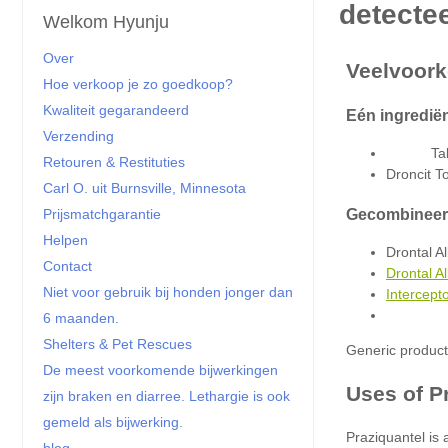
Welkom Hyunju
Over
Hoe verkoop je zo goedkoop?
Kwaliteit gegarandeerd
Verzending
Tab
Retouren & Restituties
Droncit To
Carl O. uit Burnsville, Minnesota
Prijsmatchgarantie
Helpen
Drontal A
Contact
Drontal A
Niet voor gebruik bij honden jonger dan
Intercept
6 maanden.
Shelters & Pet Rescues
De meest voorkomende bijwerkingen
zijn braken en diarree. Lethargie is ook
gemeld als bijwerking.