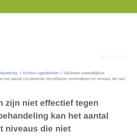
855 908 4010
contact op
NL
NL
USD
bijwerking.
»
Actieve ingrediënten
»
Valuheart maandelijkse
an het aantal circulerende microfilariae verminderen tot niveaus die niet