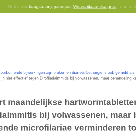
Laagste prijsgarantie -
We verslaan elke prijs!
voor gebruik bij honden jonger dan 6 maanden.
Helpen
Neem 
orkomende bijwerkingen zijn braken en diarree. Lethargie is ook gemeld als 
ijn niet effectief tegen Dirofilariaimmitis bij volwassenen, maar behandeling k