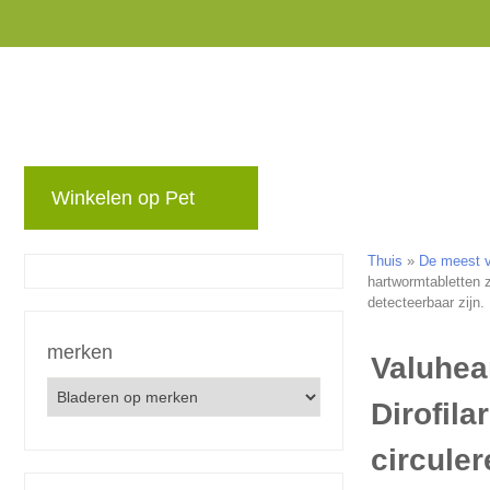
Winkelen op Pet
merken
blog
Niet 
Thuis
»
De meest vo
hartwormtabletten z
detecteerbaar zijn.
merken