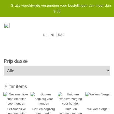
Gratis wereldwijde verzending voor bestellingen van meer dan
$ 50
NL
NL
USD
Prijsklasse
Gezamenlijke
Oor- en oogzorg
Huid- en
Welkom Sergei
supplementen
voor honden
wondverzorging