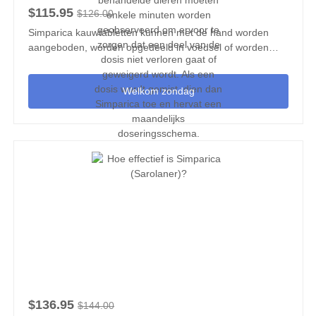
$115.95
$126.00
Simparica kauwtabletten kunnen met de hand worden
aangeboden, worden opgedeeld in voedsel of worden
toegediend volgens andere medicijnen. Er moet voor
worden gezorgd dat de volledige dosis wordt
Welkom zondag
geconsumeerd, en behandelde dieren moeten enkele
minuten worden geobserveerd om ervoor te zorgen dat
een deel van de dosis niet verloren gaat of geweigerd
wordt. Als een dosis wordt gemist, dien dan Simparica toe
en hervat een maandelijks doseringsschema.
$136.95
$144.00