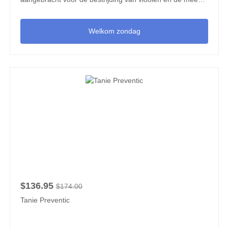
teken, of om de twee weken voor de bestrijding van
verlammingsteken. Het exacte product dat wordt gebruikt,
Welkom zondag
is afhankelijk van het gewicht van uw hond of puppy.
$136.95
$174.00
Tanie Preventic