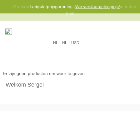
Gratis wereldwijde verzending voor bestellingen van meer dan
Laagste prijsgarantie -
We verslaan elke prijs!
$ 50
NL
NL
USD
Er zijn geen producten om weer te geven
Welkom Sergei