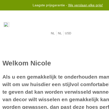
Laagste prijsgarantie -
We verslaan elke prijs!
NL
NL
USD