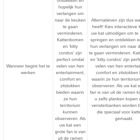
ontdekken en
hopelijk hun
verlangen om
naar de keuken
Alternatieven zijn dus wa
te gaan
heeft! Kies interactieve 
verminderen.
uw kat uitnodigen om te
Kattenbomen
springen en ontdekken en
en 'kitty
hun verlangen om naar 
condos' zijn
te gaan verminderen. Ka
perfect omdat
en 'kitty condos' zijn per
Wanneer begint het te
velen van hen
velen van hen enterta
werken
entertainment,
comfort en zitstokken
comfort en
waarin ze hun territori
zitstokken
observeren. Als uw kat 
bieden waarin
fan is van uit de ramen ki
ze hun
u zelfs planken kopen 
territorium
vensterbanken worden b
kunnen
die speciaal voor katt
observeren. Als
gemaakt.
uw kat een
grote fan is van
uit de ramen