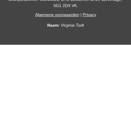
SG1 2DX VK.
Algemene voorwaarden
|
Privacy
Naam:
Virginia Todt