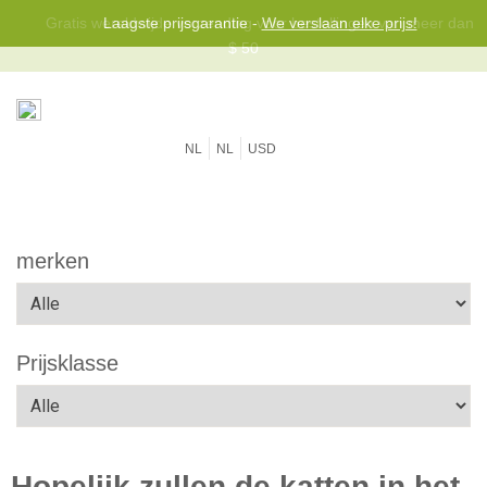
Gratis wereldwijde verzending voor bestellingen van meer dan
Laagste prijsgarantie -
We verslaan elke prijs!
$ 50
NL
NL
USD
merken
Prijsklasse