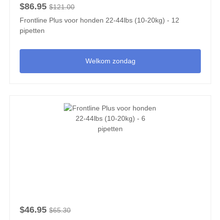
$86.95
$121.00
Frontline Plus voor honden 22-44lbs (10-20kg) - 12
pipetten
Welkom zondag
$46.95
$65.30