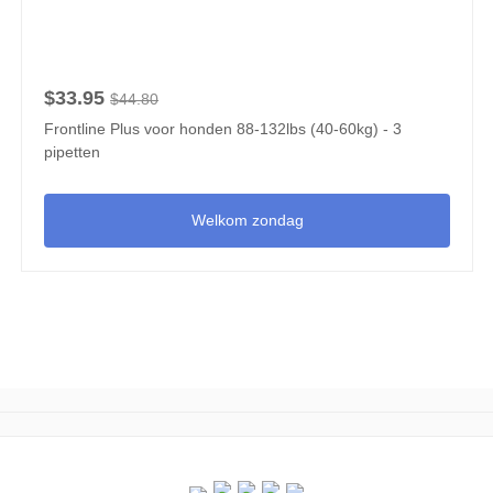
$33.95
$44.80
Frontline Plus voor honden 88-132lbs (40-60kg) - 3
pipetten
Welkom zondag