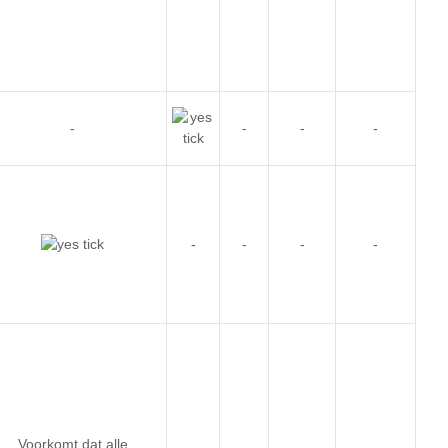
-
-
-
-
-
-
-
-
Voorkomt dat alle