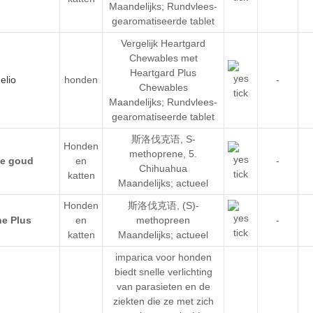
Maandelijks; Rundvlees-
gearomatiseerde tablet
Vergelijk Heartgard
Chewables met
Heartgard Plus
honden
-
Chewables
Maandelijks; Rundvlees-
gearomatiseerde tablet
斯洛伐克语
,
S-
Honden
methoprene
,
5.
en
-
Chihuahua
katten
Maandelijks; actueel
Honden
斯洛伐克语
,
(S)-
en
methopreen
-
katten
Maandelijks; actueel
imparica voor honden
biedt snelle verlichting
van parasieten en de
ziekten die ze met zich