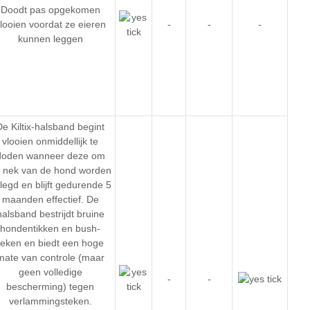
Doodt pas opgekomen
looien voordat ze eieren
-
-
-
kunnen leggen
De Kiltix-halsband begint
vlooien onmiddellijk te
doden wanneer deze om
 nek van de hond worden
legd en blijft gedurende 5
maanden effectief. De
halsband bestrijdt bruine
hondentikken en bush-
teken en biedt een hoge
mate van controle (maar
geen volledige
-
-
bescherming) tegen
verlammingsteken.