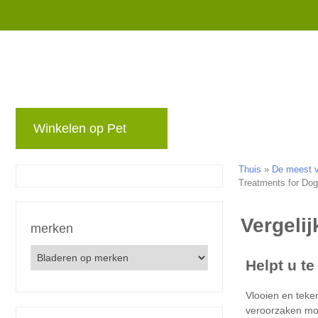
Winkelen op Pet
merken
blog
Niet 
Thuis
»
De meest vo
Treatments for Do
merken