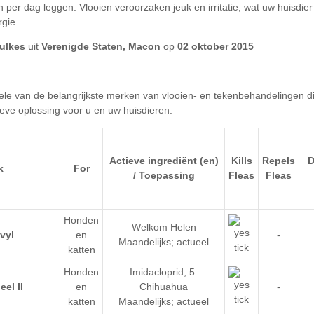
ulkes
Verenigde Staten, Macon
02 oktober 2015
belangrijkste merken van vlooien- en tekenbehandelingen d
Actieve ingrediënt (en)
Kills
Repels
D
k
For
/ Toepassing
Fleas
Fleas
Honden
Welkom Helen
en
-
Maandelijks; actueel
katten
Honden
Imidacloprid
,
5.
en
Chihuahua
-
katten
Maandelijks; actueel