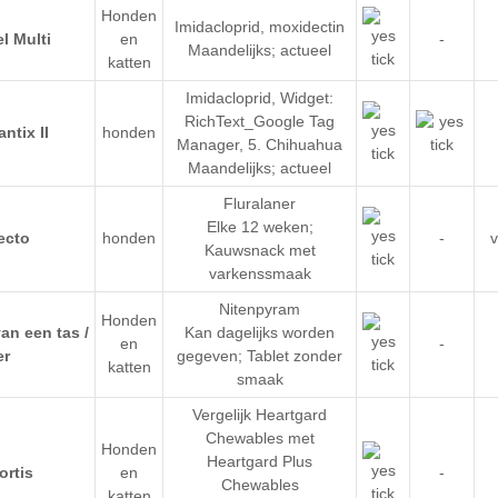
Honden
Imidacloprid
,
moxidectin
en
-
Maandelijks; actueel
katten
Imidacloprid
,
Widget:
RichText_Google Tag
honden
Manager
,
5. Chihuahua
Maandelijks; actueel
Fluralaner
Elke 12 weken;
honden
-
v
Kauwsnack met
varkenssmaak
Nitenpyram
Honden
Kan dagelijks worden
en
-
gegeven; Tablet zonder
katten
smaak
Vergelijk Heartgard
Chewables met
Honden
Heartgard Plus
en
-
Chewables
katten