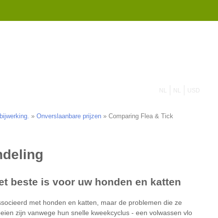
855 908 4010
contact op
NL
NL
USD
bijwerking.
»
Onverslaanbare prijzen
»
Comparing Flea & Tick
eien zijn