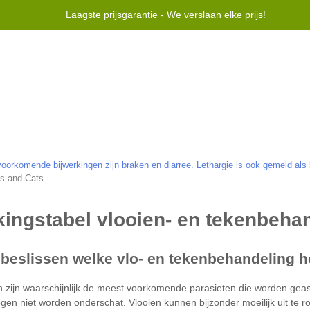
Laagste prijsgarantie -
We verslaan elke prijs!
voor gebruik bij honden jonger dan 6 maanden.
Helpen
Neem 
orkomende bijwerkingen zijn braken en diarree. Lethargie is ook gemeld als 
gs and Cats
Vlooien kunnen bijzonder moeilijk uit te ro