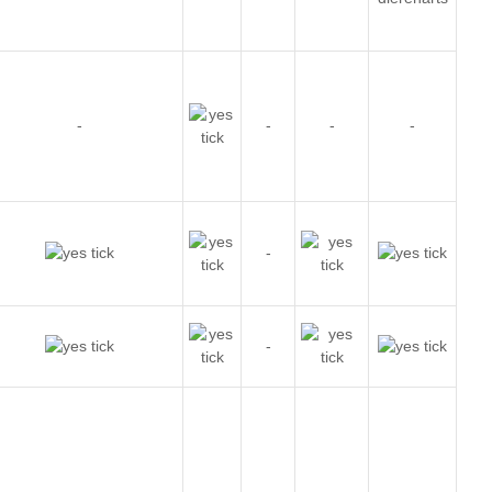
-
-
-
-
-
-