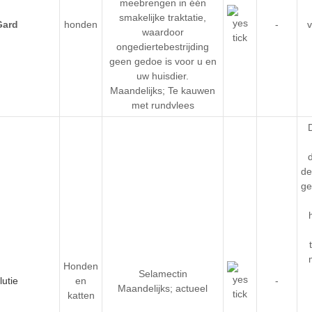
meebrengen in één
smakelijke traktatie,
honden
-
v
waardoor
ongediertebestrijding
geen gedoe is voor u en
uw huisdier.
Maandelijks; Te kauwen
met rundvlees
de
ge
Honden
Selamectin
en
-
Maandelijks; actueel
katten