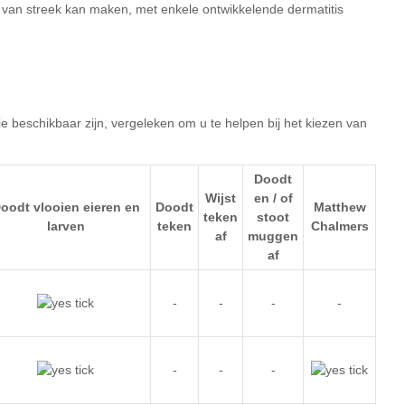
ie
Doodt
Wijst
en / of
oodt vlooien eieren en
Doodt
Matthew
teken
stoot
larven
teken
Chalmers
af
muggen
af
-
-
-
-
-
-
-