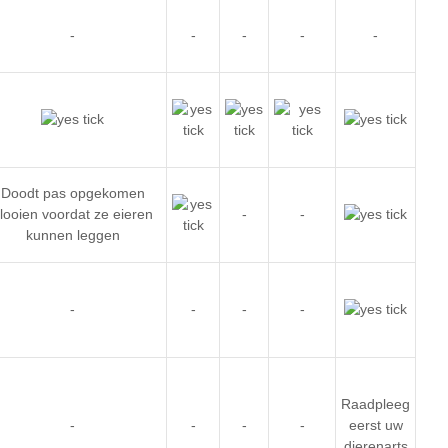
-
-
-
-
-
Doodt pas opgekomen
looien voordat ze eieren
-
-
kunnen leggen
-
-
-
-
Raadpleeg
-
-
-
-
eerst uw
dierenarts